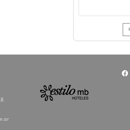
AR,
m.ar