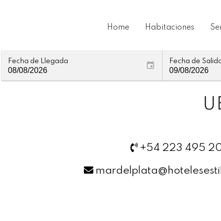
Home
Habitaciones
Se
Fecha de Llegada
Fecha de Salid
U
+54 223 495 2
mardelplata@hotelesest