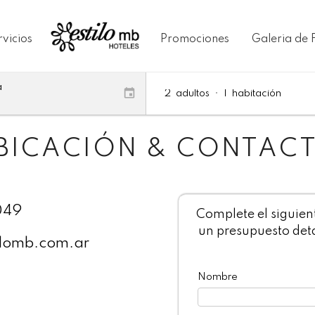
rvicios
Promociones
Galeria de 
a
2
adultos
•
1
habitación
BICACIÓN & CONTAC
049
Complete el siguien
un presupuesto deta
ilomb.com.ar
Nombre